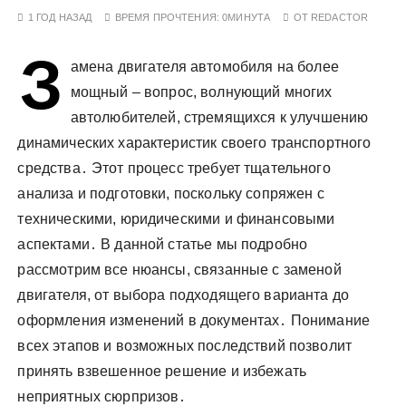
у
1 ГОД НАЗАД
ВРЕМЯ ПРОЧТЕНИЯ:
0МИНУТА
ОТ
REDACTOR
З
амена двигателя автомобиля на более
мощный – вопрос, волнующий многих
автолюбителей, стремящихся к улучшению
динамических характеристик своего транспортного
средства․ Этот процесс требует тщательного
анализа и подготовки, поскольку сопряжен с
техническими, юридическими и финансовыми
аспектами․ В данной статье мы подробно
рассмотрим все нюансы, связанные с заменой
двигателя, от выбора подходящего варианта до
оформления изменений в документах․ Понимание
всех этапов и возможных последствий позволит
принять взвешенное решение и избежать
неприятных сюрпризов․