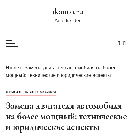
П
1kauto.ru
е
р
Auto Insider
е
й
т
и
к
с
Home
»
Замена двигателя автомобиля на более
о
мощный: технические и юридические аспекты
д
е
ДВИГАТЕЛЬ АВТОМОБИЛЯ
р
ж
Замена двигателя автомобиля
и
на более мощный: технические
м
и юридические аспекты
о
м