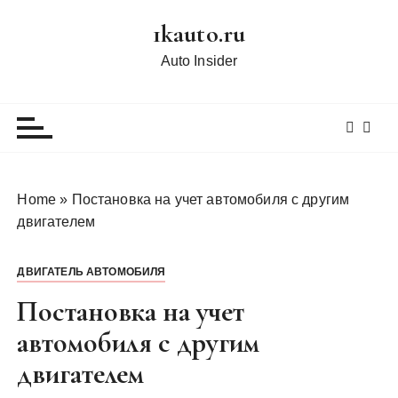
П
1kauto.ru
е
р
Auto Insider
е
й
т
и
к
с
Home
»
Постановка на учет автомобиля с другим
о
двигателем
д
е
ДВИГАТЕЛЬ АВТОМОБИЛЯ
р
ж
Постановка на учет
и
автомобиля с другим
м
двигателем
о
м