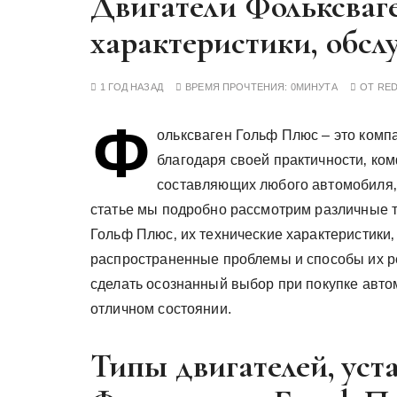
Двигатели Фольксваг
у
характеристики, обс
1 ГОД НАЗАД
ВРЕМЯ ПРОЧТЕНИЯ:
0МИНУТА
ОТ
RE
Ф
ольксваген Гольф Плюс – это комп
благодаря своей практичности‚ ко
составляющих любого автомобиля‚ 
статье мы подробно рассмотрим различные 
Гольф Плюс‚ их технические характеристики‚
распространенные проблемы и способы их р
сделать осознанный выбор при покупке авто
отличном состоянии.
Типы двигателей‚ уст