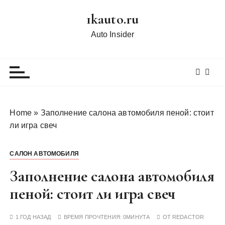
П
1kauto.ru
е
р
Auto Insider
е
й
т
и
к
с
Home
»
Заполнение салона автомобиля пеной: стоит
о
ли игра свеч
д
е
САЛОН АВТОМОБИЛЯ
р
ж
Заполнение салона автомобиля
и
пеной: стоит ли игра свеч
м
о
1 ГОД НАЗАД
ВРЕМЯ ПРОЧТЕНИЯ:
0МИНУТА
ОТ
REDACTOR
м