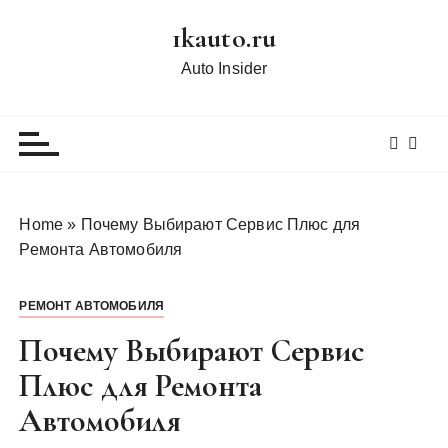
П
1kauto.ru
е
р
Auto Insider
е
й
т
и
к
с
Home
»
Почему Выбирают Сервис Плюс для
о
Ремонта Автомобиля
д
е
РЕМОНТ АВТОМОБИЛЯ
р
ж
Почему Выбирают Сервис
и
Плюс для Ремонта
м
Автомобиля
о
м