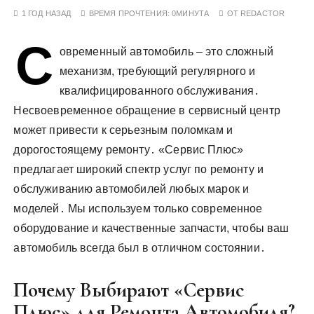
у
1 ГОД НАЗАД
ВРЕМЯ ПРОЧТЕНИЯ:
0МИНУТА
ОТ
REDACTOR
С
овременный автомобиль – это сложный
механизм, требующий регулярного и
квалифицированного обслуживания․
Несвоевременное обращение в сервисный центр
может привести к серьезным поломкам и
дорогостоящему ремонту․ «Сервис Плюс»
предлагает широкий спектр услуг по ремонту и
обслуживанию автомобилей любых марок и
моделей․ Мы используем только современное
оборудование и качественные запчасти, чтобы ваш
автомобиль всегда был в отличном состоянии․
Почему Выбирают «Сервис
Плюс» для Ремонта Автомобиля?