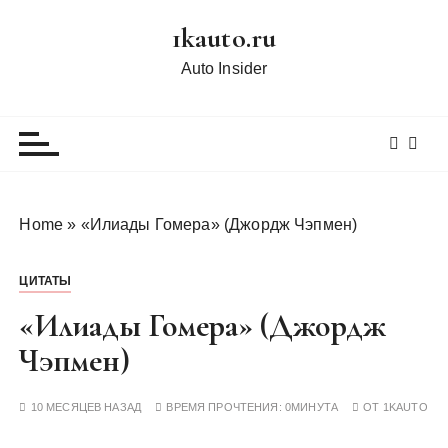
П
1kauto.ru
е
р
Auto Insider
е
й
т
и
к
с
Home
»
«Илиады Гомера» (Джордж Чэпмен)
о
д
ЦИТАТЫ
е
р
«Илиады Гомера» (Джордж
ж
Чэпмен)
и
м
10 МЕСЯЦЕВ НАЗАД
ВРЕМЯ ПРОЧТЕНИЯ:
0МИНУТА
ОТ
1KAUTO
о
м