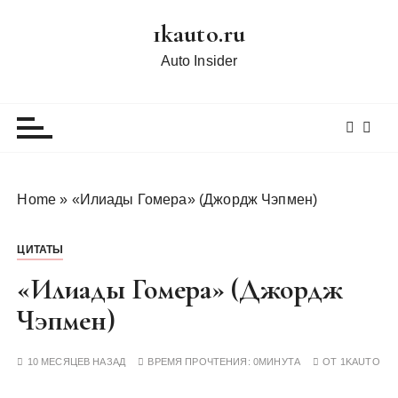
П
1kauto.ru
е
р
Auto Insider
е
й
т
и
к
с
Home
»
«Илиады Гомера» (Джордж Чэпмен)
о
д
ЦИТАТЫ
е
р
«Илиады Гомера» (Джордж
ж
Чэпмен)
и
м
10 МЕСЯЦЕВ НАЗАД
ВРЕМЯ ПРОЧТЕНИЯ:
0МИНУТА
ОТ
1KAUTO
о
м