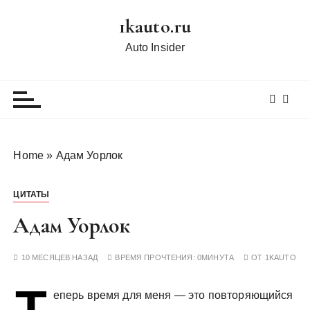
П
1kauto.ru
е
р
Auto Insider
е
й
т
и
к
с
Home
»
Адам Уорлок
о
д
ЦИТАТЫ
е
р
Адам Уорлок
ж
и
10 МЕСЯЦЕВ НАЗАД
ВРЕМЯ ПРОЧТЕНИЯ:
0МИНУТА
ОТ
1KAUTO
м
о
Т
еперь время для меня — это повторяющийся
м