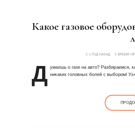
Какое газовое оборудо
1 ГОД НАЗАД
ВРЕМЯ П
Д
умаешь о газе на авто? Разбираемся, к
никаких головных болей с выбором! Узн
ПРОДО