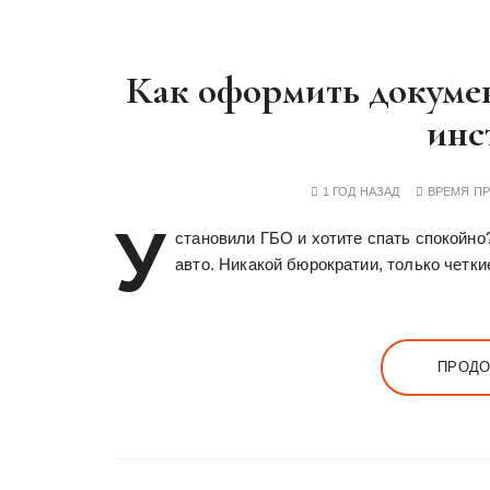
у
Как оформить докумен
инс
1 ГОД НАЗАД
ВРЕМЯ П
У
становили ГБО и хотите спать спокойно
авто. Никакой бюрократии, только четки
ПРОДО