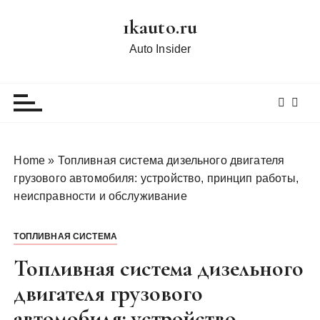
П
1kauto.ru
е
р
Auto Insider
е
й
т
и
к
с
Home
»
Топливная система дизельного двигателя
о
грузового автомобиля: устройство, принцип работы,
д
неисправности и обслуживание
е
р
ТОПЛИВНАЯ СИСТЕМА
ж
и
Топливная система дизельного
м
двигателя грузового
о
автомобиля: устройство,
м