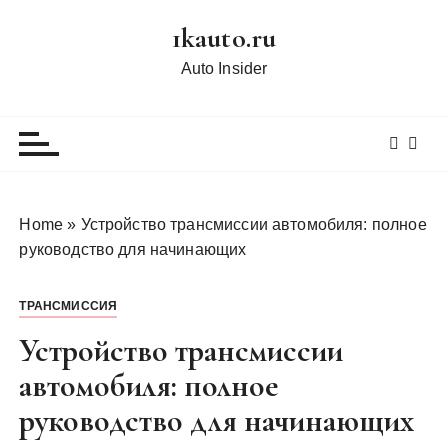
П
1kauto.ru
е
р
Auto Insider
е
й
т
и
к
с
Home
»
Устройство трансмиссии автомобиля: полное
о
руководство для начинающих
д
е
ТРАНСМИССИЯ
р
ж
Устройство трансмиссии
и
автомобиля: полное
м
руководство для начинающих
о
м