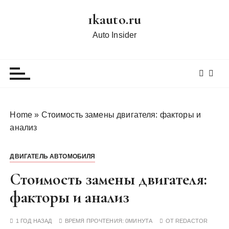
П
1kauto.ru
е
р
Auto Insider
е
й
т
и
к
с
Home
»
Стоимость замены двигателя: факторы и
о
анализ
д
е
ДВИГАТЕЛЬ АВТОМОБИЛЯ
р
ж
Стоимость замены двигателя:
и
факторы и анализ
м
о
1 ГОД НАЗАД
ВРЕМЯ ПРОЧТЕНИЯ:
0МИНУТА
ОТ
REDACTOR
м