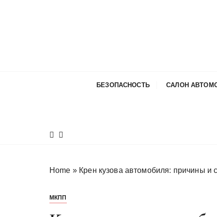
П
е
р
е
й
т
и
БЕЗОПАСНОСТЬ
САЛОН АВТОМ
к
с
о
д
е
р
ж
Home
»
Крен кузова автомобиля: причины и 
и
м
МКПП
о
м