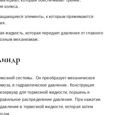
материал, который обеспечивает трение,
я колеса․
ащающиеся элементы, к которым прижимаются
лия․
я жидкость, которая передает давление от главного
мозным механизмам․
линдр
рмозной системы․ Он преобразует механическое
рмоза, в гидравлическое давление․ Конструкция
резервуар для тормозной жидкости, поршень и
правильное распределение давления․ При нажатии
давление в тормозной жидкости, которая затем
лесам․