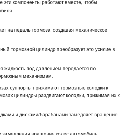
се эти компоненты работают вместе, чтобы
обиля:
ет на педаль тормоза, создавая механическое
ный тормозной цилиндр преобразует это усилие в
я жидкость под давлением передается по
тормозным механизмам․
зах суппорты прижимают тормозные колодки к
озах цилиндры раздвигают колодки, прижимая их к
дками и дисками/барабанами замедляет вращение
е замедления вращения колес автомобиль