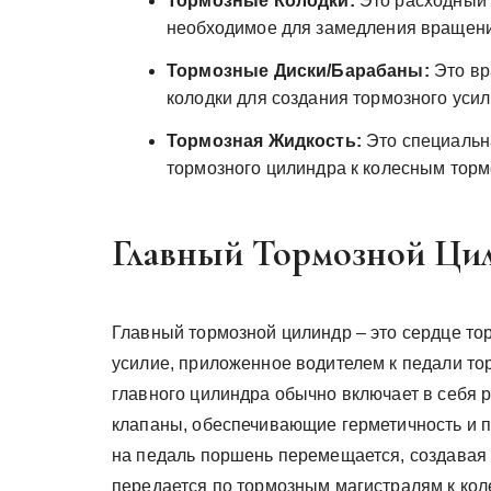
Тормозные Колодки:
Это расходный 
необходимое для замедления вращени
Тормозные Диски/Барабаны:
Это вр
колодки для создания тормозного уси
Тормозная Жидкость:
Это специальна
тормозного цилиндра к колесным тор
Главный Тормозной Ци
Главный тормозной цилиндр – это сердце то
усилие, приложенное водителем к педали то
главного цилиндра обычно включает в себя 
клапаны, обеспечивающие герметичность и 
на педаль поршень перемещается, создавая 
передается по тормозным магистралям к ко