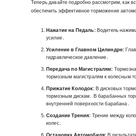
Теперь давайте подробно рассмотрим, как в
обеспечить эффективное торможение автом
Нажатие на Педаль:
Водитель нажима
усилие․
Усиление в Главном Цилиндре:
Глав
гидравлическое давление․
Передача по Магистралям:
Тормозна
тормозным магистралям к колесным 
Прижатие Колодок:
В дисковых тормо
тормозным дискам․ В барабанных торм
внутренней поверхности барабана․
Создание Трения:
Трение между коло
колес․
Остановка Автомобиля:
В результат