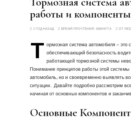
Тормозная система а
у
работы и компоненты
1 ГОД НАЗАД
ВРЕМЯ ПРОЧТЕНИЯ:
0МИНУТА
ОТ
RE
Т
ормозная система автомобиля – это 
обеспечивающий безопасность водите
работающей тормозной системы нево
Понимание принципов работы этой системы п
автомобиль, но и своевременно выявлять в
ситуации․ Давайте подробно рассмотрим вс
начиная от основных компонентов и заканч
Основные Компонент