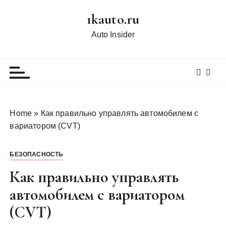
П
1kauto.ru
е
р
Auto Insider
е
й
т
и
к
с
Home
»
Как правильно управлять автомобилем с
о
вариатором (CVT)
д
е
БЕЗОПАСНОСТЬ
р
ж
Как правильно управлять
и
автомобилем с вариатором
м
(CVT)
о
м