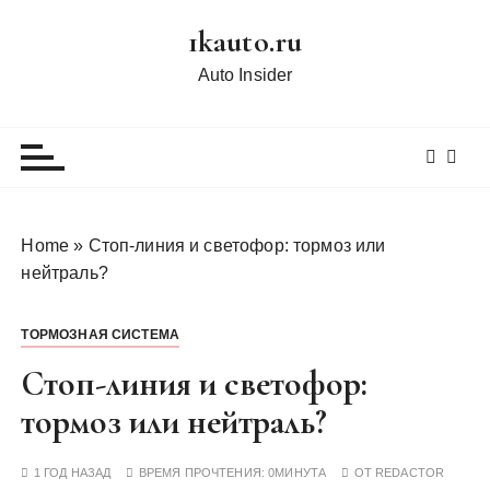
П
1kauto.ru
е
р
Auto Insider
е
й
т
и
к
с
Home
»
Стоп-линия и светофор: тормоз или
о
нейтраль?
д
е
ТОРМОЗНАЯ СИСТЕМА
р
ж
Стоп-линия и светофор:
и
тормоз или нейтраль?
м
о
1 ГОД НАЗАД
ВРЕМЯ ПРОЧТЕНИЯ:
0МИНУТА
ОТ
REDACTOR
м