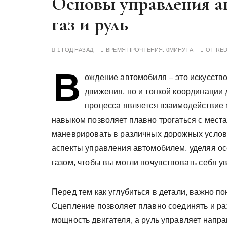
Основы управления а
у
газ и руль
1 ГОД НАЗАД
ВРЕМЯ ПРОЧТЕНИЯ:
0МИНУТА
ОТ
RE
В
ождение автомобиля – это искусств
движения, но и тонкой координации
процесса является взаимодействие 
навыком позволяет плавно трогаться с места
маневрировать в различных дорожных услови
аспекты управления автомобилем, уделяя ос
газом, чтобы вы могли почувствовать себя у
Перед тем как углубиться в детали, важно по
Сцепление позволяет плавно соединять и раз
мощность двигателя, а руль управляет напр