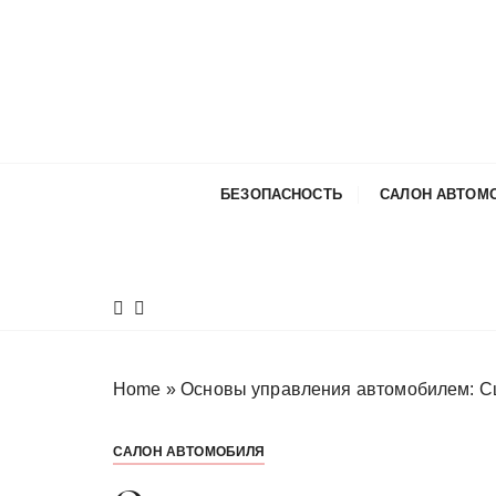
П
е
р
е
й
т
и
БЕЗОПАСНОСТЬ
САЛОН АВТОМ
к
с
о
д
е
р
ж
Home
»
Основы управления автомобилем: Сц
и
м
САЛОН АВТОМОБИЛЯ
о
м