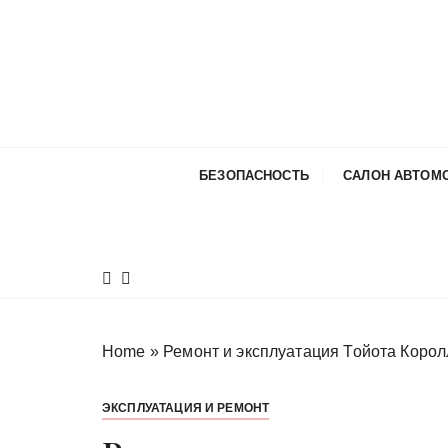
П
е
р
е
й
т
и
БЕЗОПАСНОСТЬ
САЛОН АВТОМ
к
с
о
д
е
р
ж
Home
»
Ремонт и эксплуатация Тойота Корол
и
м
ЭКСПЛУАТАЦИЯ И РЕМОНТ
о
м