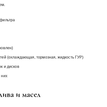
ем.
 фильтра
новлен)
тей (охлаждающая, тормозная, жидкость ГУР)
к и дисков
 них
ива и масел