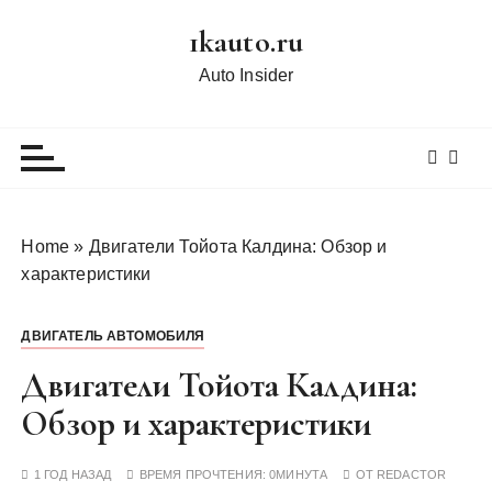
П
1kauto.ru
е
р
Auto Insider
е
й
т
и
к
с
Home
»
Двигатели Тойота Калдина: Обзор и
о
характеристики
д
е
ДВИГАТЕЛЬ АВТОМОБИЛЯ
р
ж
Двигатели Тойота Калдина:
и
Обзор и характеристики
м
о
1 ГОД НАЗАД
ВРЕМЯ ПРОЧТЕНИЯ:
0МИНУТА
ОТ
REDACTOR
м