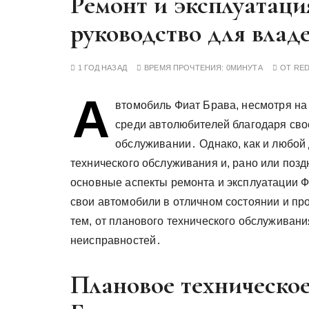
Ремонт и эксплуатаци
у
руководство для влад
1 ГОД НАЗАД
ВРЕМЯ ПРОЧТЕНИЯ:
0МИНУТА
ОТ
RE
А
втомобиль Фиат Брава, несмотря на 
среди автолюбителей благодаря свое
обслуживании․ Однако, как и любой 
технического обслуживания и, рано или поз
основные аспекты ремонта и эксплуатации 
свои автомобили в отличном состоянии и пр
тем, от планового технического обслуживан
неисправностей․
Плановое техническо