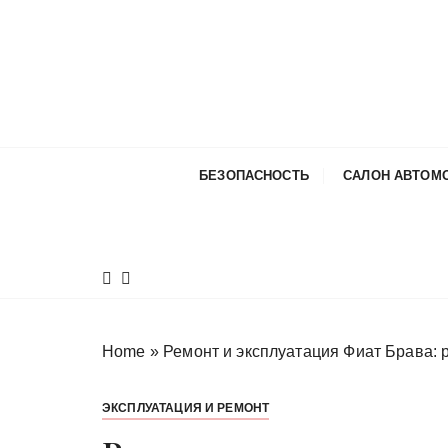
П
е
р
е
й
т
и
БЕЗОПАСНОСТЬ
САЛОН АВТОМ
к
с
о
д
е
р
ж
Home
»
Ремонт и эксплуатация Фиат Брава: 
и
м
ЭКСПЛУАТАЦИЯ И РЕМОНТ
о
м