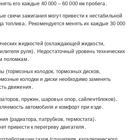
ять его каждые 40 000 – 60 000 км пробега․
е свечи зажигания могут привести к нестабильной
да топлива․ Рекомендуется менять их каждые 30 000
ических жидкостей (охлаждающей жидкости,
силителя руля)․ Недостаточный уровень технических
ым поломкам․
ы (тормозных колодок, тормозных дисков,
мозные колодки и диски необходимо заменять
сть движения․
заторов, пружин, шаровых опор, сайлентблоков)․
вляемость автомобиля и комфорт при езде․
ия (радиатора, патрубков, термостата)․
т привести к перегреву двигателя․
отработавших газов (глушителя, каталитического