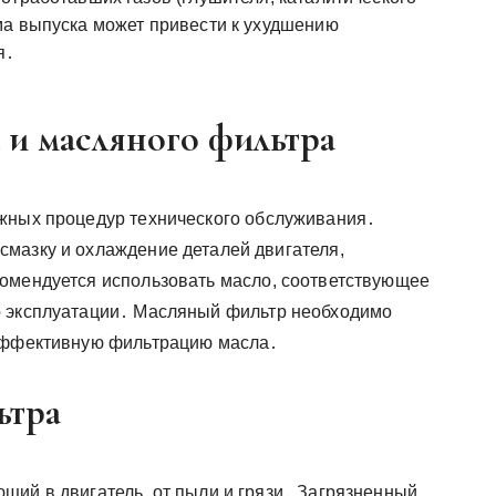
ма выпуска может привести к ухудшению
я․
 и масляного фильтра
ажных процедур технического обслуживания․
мазку и охлаждение деталей двигателя,
омендуется использовать масло, соответствующее
о эксплуатации․ Масляный фильтр необходимо
 эффективную фильтрацию масла․
ьтра
щий в двигатель, от пыли и грязи․ Загрязненный