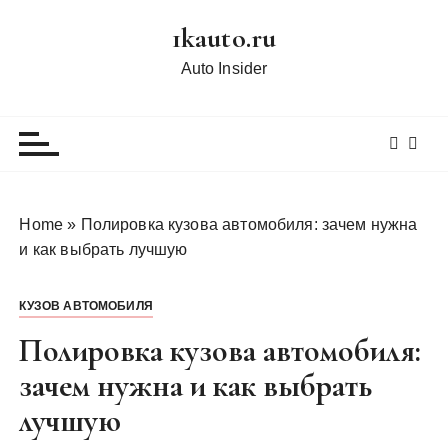
П
1kauto.ru
е
р
Auto Insider
е
й
т
и
к
с
Home
»
Полировка кузова автомобиля: зачем нужна
о
и как выбрать лучшую
д
е
КУЗОВ АВТОМОБИЛЯ
р
ж
Полировка кузова автомобиля:
и
зачем нужна и как выбрать
м
лучшую
о
м