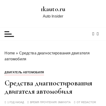
П
1kauto.ru
е
р
Auto Insider
е
й
т
и
к
с
Home
»
Средства диагностирования двигателя
о
автомобиля
д
е
ДВИГАТЕЛЬ АВТОМОБИЛЯ
р
ж
Средства диагностирования
и
двигателя автомобиля
м
о
1 ГОД НАЗАД
ВРЕМЯ ПРОЧТЕНИЯ:
0МИНУТА
ОТ
REDACTOR
м