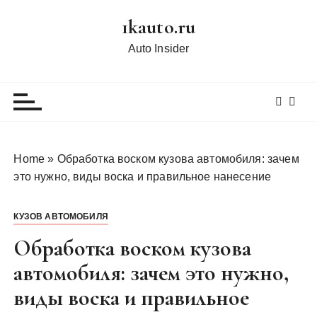
П
1kauto.ru
е
р
Auto Insider
е
й
т
и
к
с
Home
»
Обработка воском кузова автомобиля: зачем
о
это нужно, виды воска и правильное нанесение
д
е
КУЗОВ АВТОМОБИЛЯ
р
ж
Обработка воском кузова
и
автомобиля: зачем это нужно,
м
виды воска и правильное
о
м