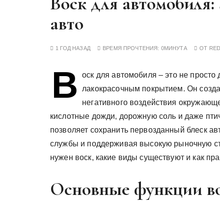
Воск для автомобиля:
у
авто
1 ГОД НАЗАД
ВРЕМЯ ПРОЧТЕНИЯ:
0МИНУТА
ОТ
RE
В
оск для автомобиля – это не просто
лакокрасочным покрытием. Он созда
негативного воздействия окружающе
кислотные дожди, дорожную соль и даже пти
позволяет сохранить первозданный блеск авт
службы и поддерживая высокую рыночную ст
нужен воск, какие виды существуют и как пр
Основные функции во