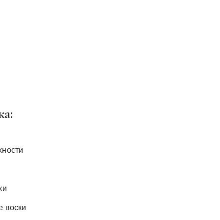
ка:
хности
ки
е воски