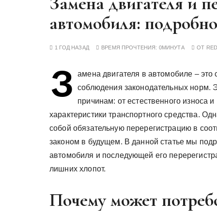
Замена двигателя и п
у
автомобиля: подробно
1 ГОД НАЗАД
ВРЕМЯ ПРОЧТЕНИЯ:
0МИНУТА
ОТ
RE
З
амена двигателя в автомобиле – это
соблюдения законодательных норм. 
причинам: от естественного износа и
характеристики транспортного средства. Одн
собой обязательную перерегистрацию в соот
законом в будущем. В данной статье мы под
автомобиля и последующей его перерегистра
лишних хлопот.
Почему может потребо