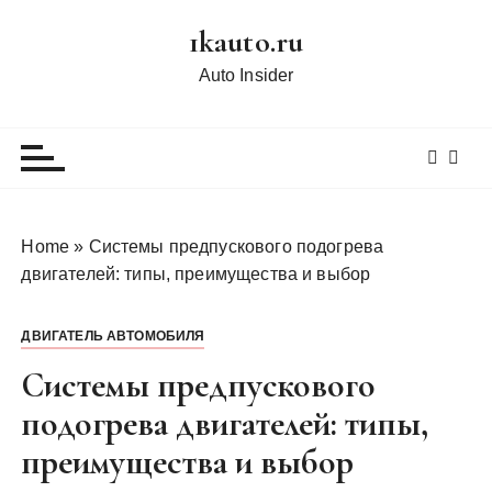
П
1kauto.ru
е
р
Auto Insider
е
й
т
и
к
с
Home
»
Системы предпускового подогрева
о
двигателей: типы, преимущества и выбор
д
е
ДВИГАТЕЛЬ АВТОМОБИЛЯ
р
ж
Системы предпускового
и
подогрева двигателей: типы,
м
преимущества и выбор
о
м