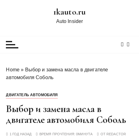
П
1kauto.ru
е
р
Auto Insider
е
й
т
и
к
с
Home
»
Выбор и замена масла в двигателе
о
автомобиля Соболь
д
е
ДВИГАТЕЛЬ АВТОМОБИЛЯ
р
ж
Выбор и замена масла в
и
двигателе автомобиля Соболь
м
о
1 ГОД НАЗАД
ВРЕМЯ ПРОЧТЕНИЯ:
0МИНУТА
ОТ
REDACTOR
м