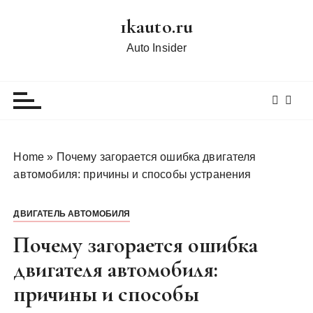
П
1kauto.ru
е
р
Auto Insider
е
й
т
и
к
с
Home
»
Почему загорается ошибка двигателя
о
автомобиля: причины и способы устранения
д
е
ДВИГАТЕЛЬ АВТОМОБИЛЯ
р
ж
Почему загорается ошибка
и
двигателя автомобиля:
м
причины и способы
о
м