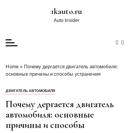
П
1kauto.ru
е
р
Auto Insider
е
й
т
и
к
с
Home
»
Почему дергается двигатель автомобиля:
о
основные причины и способы устранения
д
е
ДВИГАТЕЛЬ АВТОМОБИЛЯ
р
ж
Почему дергается двигатель
и
автомобиля: основные
м
причины и способы
о
м