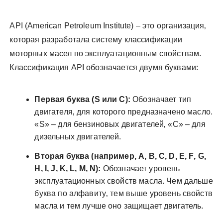
API (American Petroleum Institute) – это организация‚
которая разработала систему классификации
моторных масел по эксплуатационным свойствам.
Классификация API обозначается двумя буквами:
Первая буква (S или C):
Обозначает тип
двигателя‚ для которого предназначено масло.
«S» – для бензиновых двигателей‚ «C» – для
дизельных двигателей.
Вторая буква (например‚ A‚ B‚ C‚ D‚ E‚ F‚ G‚
H‚ I‚ J‚ K‚ L‚ M‚ N):
Обозначает уровень
эксплуатационных свойств масла. Чем дальше
буква по алфавиту‚ тем выше уровень свойств
масла и тем лучше оно защищает двигатель.