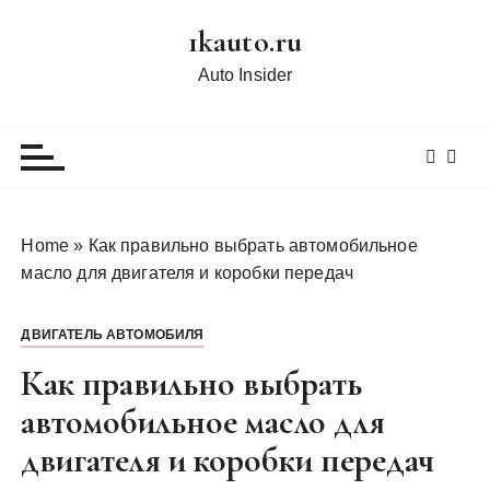
П
1kauto.ru
е
р
Auto Insider
е
й
т
и
к
с
Home
»
Как правильно выбрать автомобильное
о
масло для двигателя и коробки передач
д
е
ДВИГАТЕЛЬ АВТОМОБИЛЯ
р
ж
Как правильно выбрать
и
автомобильное масло для
м
двигателя и коробки передач
о
м