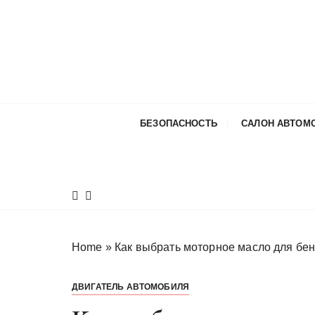
П
е
р
е
й
т
и
БЕЗОПАСНОСТЬ
САЛОН АВТОМ
к
с
о
д
е
р
ж
Home
»
Как выбрать моторное масло для бен
и
м
ДВИГАТЕЛЬ АВТОМОБИЛЯ
о
м