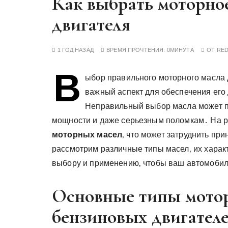
Как выбрать моторное
у
двигателя
1 ГОД НАЗАД
ВРЕМЯ ПРОЧТЕНИЯ:
0МИНУТА
ОТ
RE
В
ыбор правильного моторного масла д
важный аспект для обеспечения его
Неправильный выбор масла может п
мощности и даже серьезным поломкам․ На р
моторных масел
‚ что может затруднить пр
рассмотрим различные типы масел‚ их харак
выбору и применению‚ чтобы ваш автомобил
Основные типы мотор
бензиновых двигател