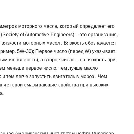
аметров моторного масла‚ который определяет его
Society of Automotive Engineers) – это организация‚
 вязкости моторных масел․ Вязкость обозначается
ример‚ 5W-30); Первое число (перед W) указывает
зимняя вязкость)‚ а второе число – на вязкость при
ем меньше первое число‚ тем лучше масло
 и тем легче запустить двигатель в мороз․ Чем
аняет свои смазывающие свойства при высоких
са․
танная Американским институтом нефти (American