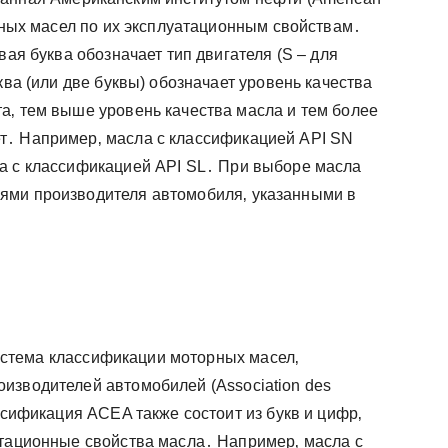
орных масел по их эксплуатационным свойствам․
вая буква обозначает тип двигателя (S – для
ква (или две буквы) обозначает уровень качества
а‚ тем выше уровень качества масла и тем более
т․ Например‚ масла с классификацией API SN
а с классификацией API SL․ При выборе масла
ями производителя автомобиля‚ указанными в
истема классификации моторных масел‚
изводителей автомобилей (Association des
ассификация ACEA также состоит из букв и цифр‚
атационные свойства масла․ Например‚ масла с