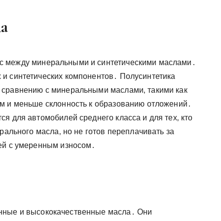
ла
с между минеральными и синтетическими маслами․
 и синтетических компонентов․ Полусинтетика
 сравнению с минеральными маслами‚ такими как
м и меньше склонность к образованию отложений․
я для автомобилей среднего класса и для тех‚ кто
рального масла‚ но не готов переплачивать за
ей с умеренным износом․
нные и высококачественные масла․ Они