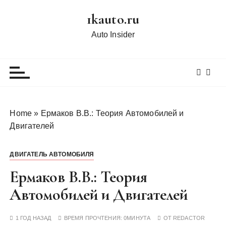
П
1kauto.ru
е
р
Auto Insider
е
й
т
и
к
с
Home
»
Ермаков В.В.: Теория Автомобилей и
о
Двигателей
д
е
ДВИГАТЕЛЬ АВТОМОБИЛЯ
р
ж
Ермаков В.В.: Теория
и
Автомобилей и Двигателей
м
о
1 ГОД НАЗАД
ВРЕМЯ ПРОЧТЕНИЯ:
0МИНУТА
ОТ
REDACTOR
м