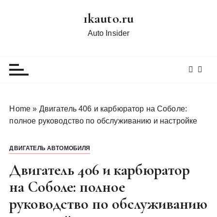
П
1kauto.ru
е
р
Auto Insider
е
й
т
и
к
с
Home
»
Двигатель 406 и карбюратор на Соболе:
о
полное руководство по обслуживанию и настройке
д
е
ДВИГАТЕЛЬ АВТОМОБИЛЯ
р
ж
Двигатель 406 и карбюратор
и
на Соболе: полное
м
руководство по обслуживанию
о
м