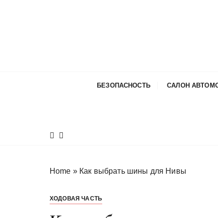
П
е
р
е
й
т
и
БЕЗОПАСНОСТЬ
САЛОН АВТОМ
к
с
о
д
е
р
ж
Home
»
Как выбрать шины для Нивы
и
м
ХОДОВАЯ ЧАСТЬ
о
м