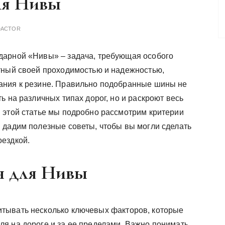
ля Нивы
DACTOR
дарной «Нивы» – задача, требующая особого
тный своей проходимостью и надежностью,
ания к резине. Правильно подобранные шины не
ь на различных типах дорог, но и раскроют весь
 этой статье мы подробно рассмотрим критерии
 дадим полезные советы, чтобы вы могли сделать
оездкой.
н для Нивы
тывать несколько ключевых факторов, которые
я на дороге и за ее пределами. Важно понимать,