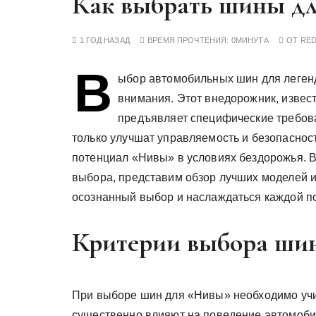
Как выбрать шины д
у
1 ГОД НАЗАД
ВРЕМЯ ПРОЧТЕНИЯ:
0МИНУТА
ОТ
RE
В
ыбор автомобильных шин для леген
внимания. Этот внедорожник, извес
предъявляет специфические требов
только улучшат управляемость и безопасност
потенциал «Нивы» в условиях бездорожья. В
выбора, представим обзор лучших моделей и
осознанный выбор и наслаждаться каждой п
Критерии выбора ши
При выборе шин для «Нивы» необходимо учи
существенно влияют на поведение автомобил