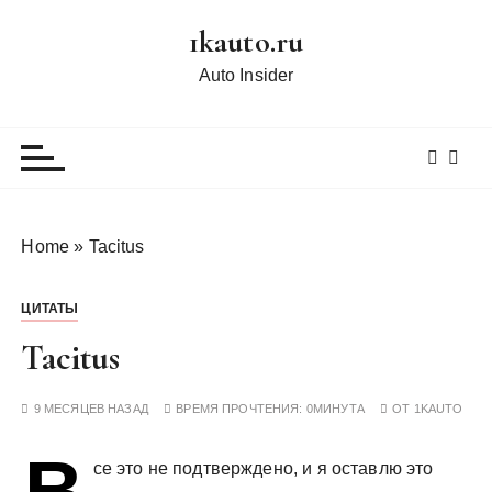
П
1kauto.ru
е
р
Auto Insider
е
й
т
и
к
с
Home
»
Tacitus
о
д
ЦИТАТЫ
е
р
Tacitus
ж
и
9 МЕСЯЦЕВ НАЗАД
ВРЕМЯ ПРОЧТЕНИЯ:
0МИНУТА
ОТ
1KAUTO
м
о
В
се это не подтверждено, и я оставлю это
м