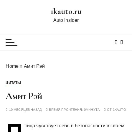
П
1kauto.ru
е
р
Auto Insider
е
й
т
и
к
с
Home
»
Амит Рэй
о
д
ЦИТАТЫ
е
р
Амит Рэй
ж
и
10 МЕСЯЦЕВ НАЗАД
ВРЕМЯ ПРОЧТЕНИЯ:
0МИНУТА
ОТ
1KAUTO
м
о
П
тица чувствует себя в безопасности в своем
м