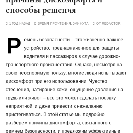
у
способы решения
1 ГОД НАЗАД
ВРЕМЯ ПРОЧТЕНИЯ:
0МИНУТА
ОТ
REDACTOR
Р
емень безопасности – это жизненно важное
устройство‚ предназначенное для защиты
водителя и пассажиров в случае дорожно-
транспортного происшествия. Однако‚ несмотря на
свою неоспоримую пользу‚ многие люди испытывают
дискомфорт при его использовании. Чувство
стеснения‚ натирание кожи‚ ощущение давления на
грудь или живот – все это может сделать поездку
неприятной‚ и даже привести к нежеланию
пристегиваться. В этой статье мы подробно
разберем причины дискомфорта‚ связанного с
ремнем безопасности‚ и предложим эффективные