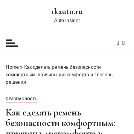
П
1kauto.ru
е
р
Auto Insider
е
й
т
и
к
с
Home
»
Как сделать ремень безопасности
о
комфортным: причины дискомфорта и способы
д
решения
е
р
БЕЗОПАСНОСТЬ
ж
и
Как сделать ремень
м
безопасности комфортным:
о
причины дискомфорта и
м