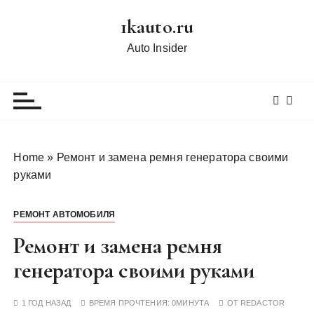
П
1kauto.ru
е
р
Auto Insider
е
й
т
и
к
с
Home
»
Ремонт и замена ремня генератора своими
о
руками
д
е
РЕМОНТ АВТОМОБИЛЯ
р
ж
Ремонт и замена ремня
и
генератора своими руками
м
о
1 ГОД НАЗАД
ВРЕМЯ ПРОЧТЕНИЯ:
0МИНУТА
ОТ
REDACTOR
м