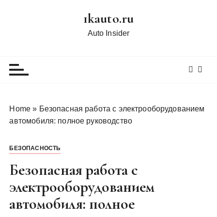
П
1kauto.ru
е
р
Auto Insider
е
й
т
и
к
с
Home
»
Безопасная работа с электрооборудованием
о
автомобиля: полное руководство
д
е
БЕЗОПАСНОСТЬ
р
ж
Безопасная работа с
и
электрооборудованием
м
автомобиля: полное
о
м