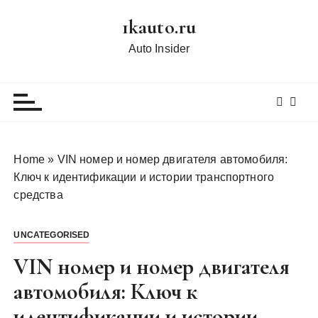
П
1kauto.ru
е
р
Auto Insider
е
й
т
и
к
с
Home
»
VIN номер и номер двигателя автомобиля:
о
Ключ к идентификации и истории транспортного
д
средства
е
р
UNCATEGORISED
ж
и
VIN номер и номер двигателя
м
автомобиля: Ключ к
о
идентификации и истории
м