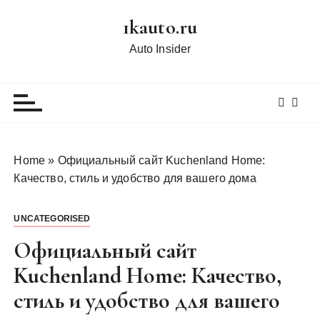
П
1kauto.ru
е
р
Auto Insider
е
й
т
и
к
с
Home
»
Официальный сайт Kuchenland Home:
о
Качество, стиль и удобство для вашего дома
д
е
UNCATEGORISED
р
ж
Официальный сайт
и
Kuchenland Home: Качество,
м
стиль и удобство для вашего
о
м