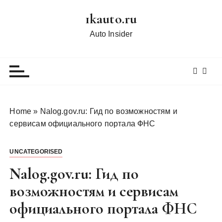
П
1kauto.ru
е
р
Auto Insider
е
й
т
и
к
с
Home
»
Nalog.gov.ru: Гид по возможностям и
о
сервисам официального портала ФНС
д
е
UNCATEGORISED
р
ж
Nalog.gov.ru: Гид по
и
возможностям и сервисам
м
официального портала ФНС
о
м