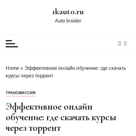
П
1kauto.ru
е
р
Auto Insider
е
й
т
и
к
с
Home
»
Эффективное онлайн обучение: где скачать
о
курсы через торрент
д
е
ТРАНСМИССИЯ
р
ж
Эффективное онлайн
и
обучение: где скачать курсы
м
через торрент
о
м