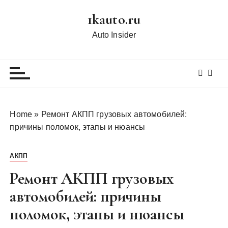
П
1kauto.ru
е
р
Auto Insider
е
й
т
и
к
с
Home
»
Ремонт АКПП грузовых автомобилей:
о
причины поломок, этапы и нюансы
д
е
АКПП
р
ж
Ремонт АКПП грузовых
и
автомобилей: причины
м
поломок, этапы и нюансы
о
м