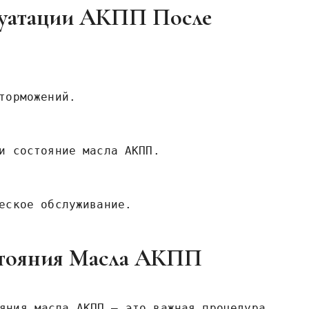
луатации АКПП После
торможений.
и состояние масла АКПП.
еское обслуживание.
стояния Масла АКПП
яния масла АКПП – это важная процедура,