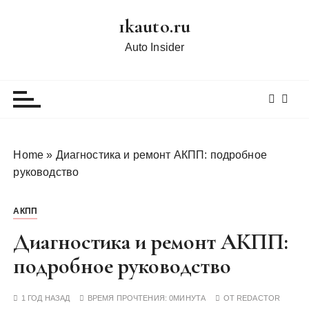
П
1kauto.ru
е
р
Auto Insider
е
й
т
и
к
с
Home
»
Диагностика и ремонт АКПП: подробное
о
руководство
д
е
АКПП
р
ж
Диагностика и ремонт АКПП:
и
подробное руководство
м
о
1 ГОД НАЗАД
ВРЕМЯ ПРОЧТЕНИЯ:
0МИНУТА
ОТ
REDACTOR
м