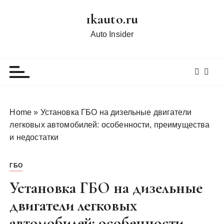
П
1kauto.ru
е
р
Auto Insider
е
й
т
и
к
с
Home
»
Установка ГБО на дизельные двигатели
о
легковых автомобилей: особенности, преимущества
д
и недостатки
е
р
ГБО
ж
и
Установка ГБО на дизельные
м
двигатели легковых
о
автомобилей: особенности,
м