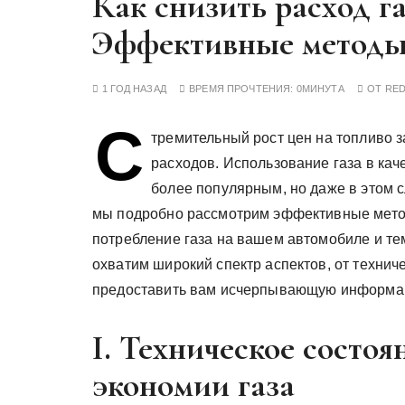
Как снизить расход га
у
Эффективные методы
1 ГОД НАЗАД
ВРЕМЯ ПРОЧТЕНИЯ:
0МИНУТА
ОТ
RE
С
тремительный рост цен на топливо 
расходов. Использование газа в кач
более популярным, но даже в этом с
мы подробно рассмотрим эффективные метод
потребление газа на вашем автомобиле и те
охватим широкий спектр аспектов, от технич
предоставить вам исчерпывающую информа
I. Техническое состо
экономии газа