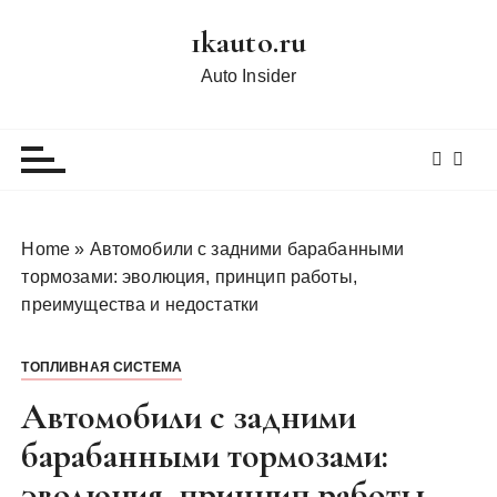
П
1kauto.ru
е
р
Auto Insider
е
й
т
и
к
с
Home
»
Автомобили с задними барабанными
о
тормозами: эволюция, принцип работы,
д
преимущества и недостатки
е
р
ТОПЛИВНАЯ СИСТЕМА
ж
и
Автомобили с задними
м
барабанными тормозами:
о
эволюция, принцип работы,
м