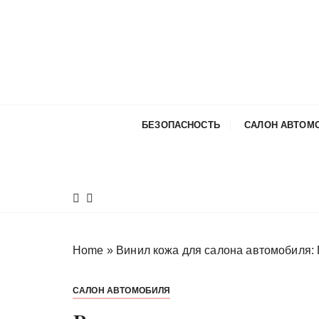
П
е
р
е
й
т
и
БЕЗОПАСНОСТЬ
САЛОН АВТОМ
к
с
о
д
е
р
ж
Home
»
Винил кожа для салона автомобиля:
и
м
САЛОН АВТОМОБИЛЯ
о
м