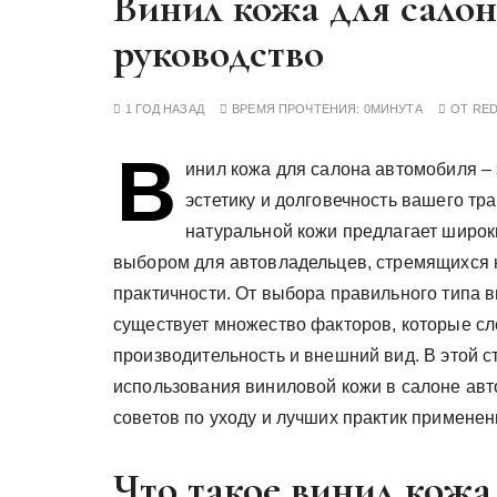
Винил кожа для салон
у
руководство
1 ГОД НАЗАД
ВРЕМЯ ПРОЧТЕНИЯ:
0МИНУТА
ОТ
RE
В
инил кожа для салона автомобиля – 
эстетику и долговечность вашего тр
натуральной кожи предлагает широк
выбором для автовладельцев, стремящихся 
практичности. От выбора правильного типа 
существует множество факторов, которые сл
производительность и внешний вид. В этой 
использования виниловой кожи в салоне авт
советов по уходу и лучших практик применен
Что такое винил кожа 